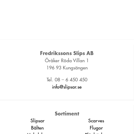
Fredrikssons Slips AB
Öråker Röda Villan 1
196 93 Kungsängen
Tel. 08 – 6 450 450
info@slipsar.se
Sortiment
Slipsar
Scarves
Bälten
Flugor