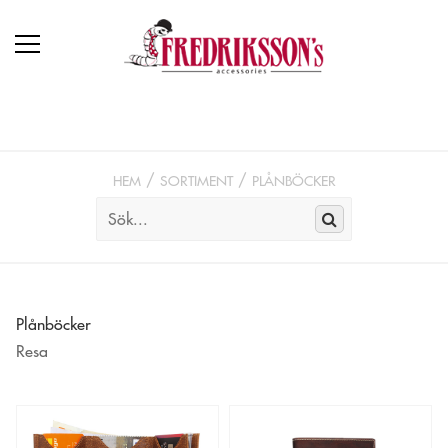
HEM
SORTIMENT
PLÅNBÖCKER
Plånböcker
Resa