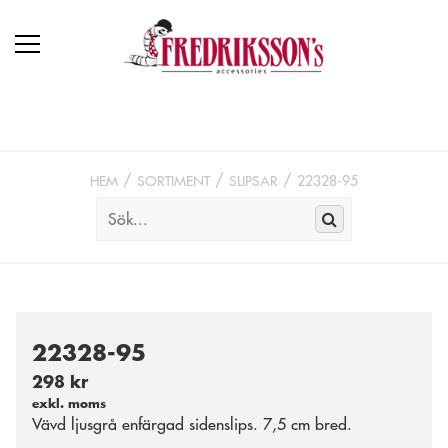
HEM
SORTIMENT
SLIPSAR
22328-95
22328-95
298 kr
exkl. moms
Vävd ljusgrå enfärgad sidenslips. 7,5 cm bred.