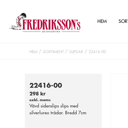
HEM
SOR
HEM
SORTIMENT
SLIPSAR
22416-00
22416-00
298 kr
exkl. moms
Vävd sidenslips slips med
silverlurex trådar. Bredd 7cm