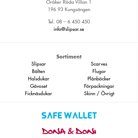
Öråker Röda Villan 1
196 93 Kungsängen
Tel. 08 – 6 450 450
info@slipsar.se
Sortiment
Slipsar
Scarves
Bälten
Flugor
Halsdukar
Plånböcker
Gåvoset
Förpackningar
Ficknäsdukar
Skinn / Övrigt