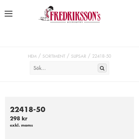
HEM
SORTIMENT
SLIPSAR
22418-50
22418-50
298 kr
exkl. moms