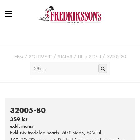
HEM
SORTIMENT
SJALAR
ULL / SIDEN
32005-80
32005-80
359 kr
exkl. moms
Exklusiv tredelad scarfs. 50% siden, 50% ull.