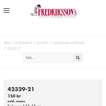
HEM
SORTIMENT
SCARFS
UTGÅENDE ARTIKLAR
42329-21
42329-21
150 kr
exkl. moms