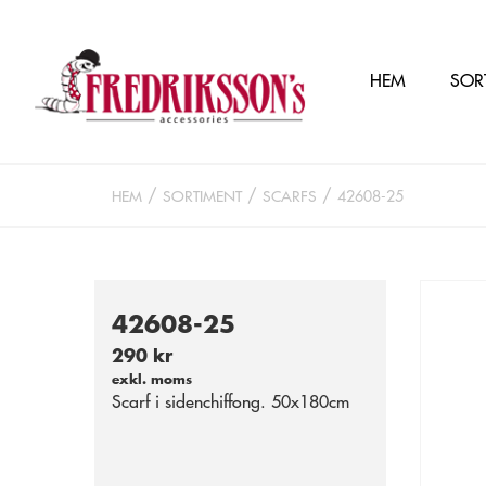
HEM
SOR
HEM
SORTIMENT
SCARFS
42608-25
42608-25
290 kr
exkl. moms
Scarf i sidenchiffong. 50x180cm