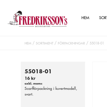
HEM
SOR
HEM
SORTIMENT
FÖRPACKNINGAR
55018-01
55018-01
16 kr
exkl. moms
Scarfförpackning i kuvertmodell,
svart.