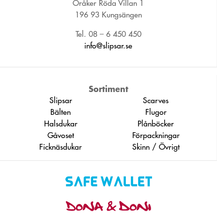
Öråker Röda Villan 1
196 93 Kungsängen
Tel. 08 – 6 450 450
info@slipsar.se
Sortiment
Slipsar
Scarves
Bälten
Flugor
Halsdukar
Plånböcker
Gåvoset
Förpackningar
Ficknäsdukar
Skinn / Övrigt