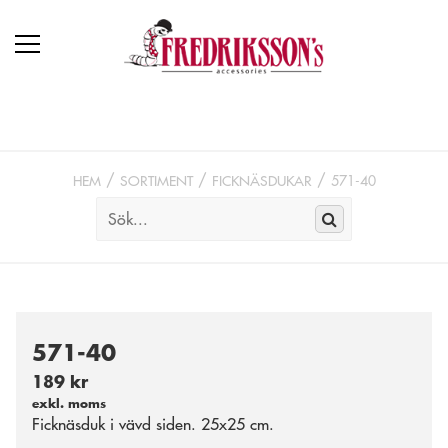
HEM
SORTIMENT
FICKNÄSDUKAR
571-40
571-40
189 kr
exkl. moms
Ficknäsduk i vävd siden. 25x25 cm.