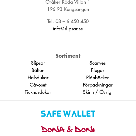
Öråker Röda Villan 1
196 93 Kungsängen
Tel. 08 – 6 450 450
info@slipsar.se
Sortiment
Slipsar
Scarves
Bälten
Flugor
Halsdukar
Plånböcker
Gåvoset
Förpackningar
Ficknäsdukar
Skinn / Övrigt