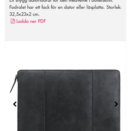
Ett snygg datorfodral för den medvetne i buffelskinn.
Fodralet har ett fack för en dator eller läsplatta. Storlek:
32,5x23x2 cm.
Ladda ner PDF