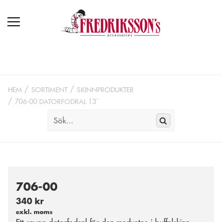
HEM
SORTIMENT
SKINNPRODUKTER
706-00 DATORFODRAL 13″
706-00
340 kr
exkl. moms