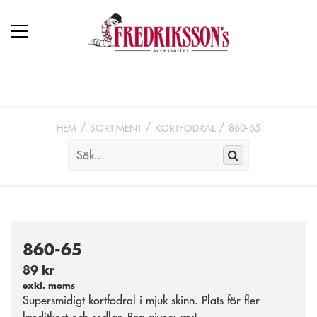
HEM
SORTIMENT
KORTFODRAL
860-65
860-65
89 kr
exkl. moms
Supersmidigt kortfodral i mjuk skinn. Plats för fler