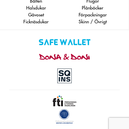
Bälten
Flugor
Halsdukar
Plånböcker
Gåvoset
Förpackningar
Ficknäsdukar
Skinn / Övrigt