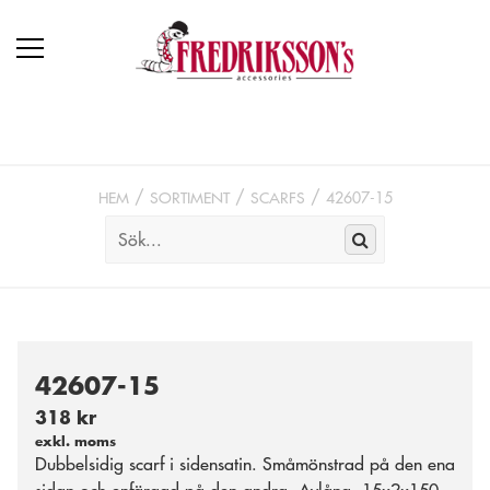
HEM
SORTIMENT
SCARFS
42607-15
42607-15
318 kr
exkl. moms
Dubbelsidig scarf i sidensatin. Småmönstrad på den ena