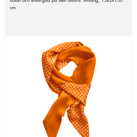
sidan och enfärgad på den andra. Avlång, 15x2x150
cm