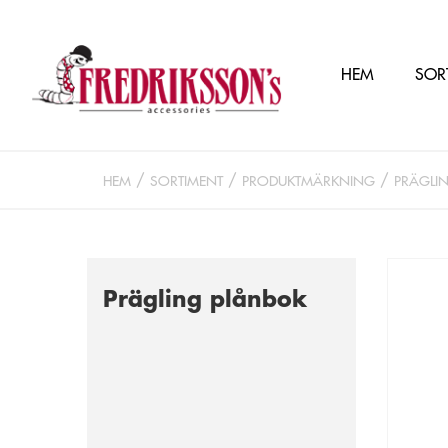
HEM
SOR
HEM
SORTIMENT
PRODUKTMÄRKNING
PRÄGLI
Prägling plånbok